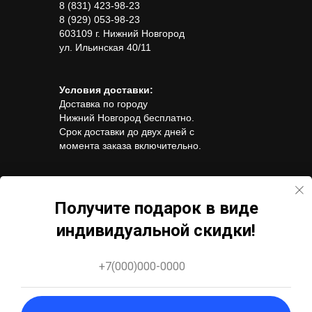
8 (831) 423-98-23
8 (929) 053-98-23
603109 г. Нижний Новгород
ул. Ильинская 40/11
Условия доставки:
Доставка по городу
Нижний Новгород бесплатно.
Срок доставки до двух дней с
момента заказа включительно.
Способы оплаты:
Visa, Visa Electron
Получите подарок в виде
Mastercard, Maestro,
индивидуальной скидки!
Мир, Оплата
наличными.
Гарантия
+7(000)000-0000
Гарантия
Наш сайт https://madstore.ru/ собирает
информацию и файлы cookies пользователей
для функционирования и повышения качества