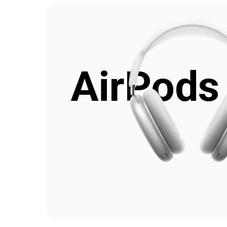
AirPods