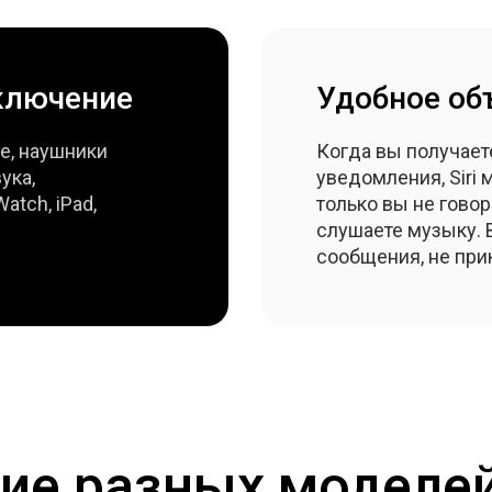
ключение
Удобное об
le, наушники
Когда вы получае
ука,
уведомления, Siri 
atch, iPad,
только вы не говор
слушаете музыку. 
сообщения, не прик
ие разных моделей