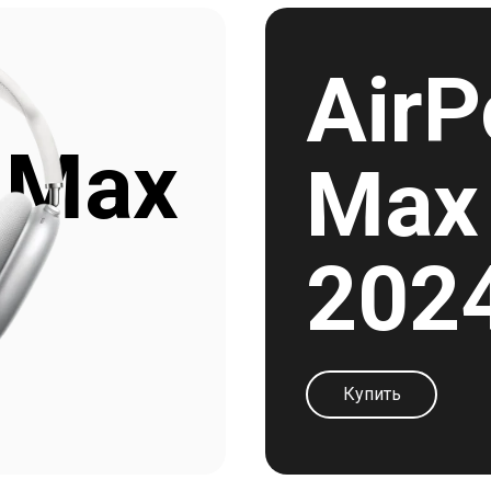
AirP
 Max
Max
202
Купить