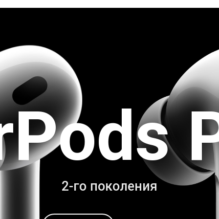
rPods 
2-го поколения