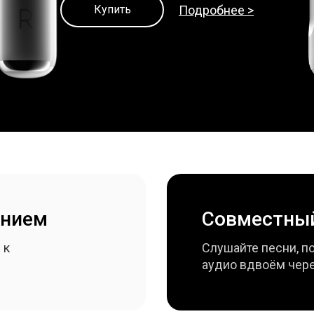
Купить
Подробнее
>
анием
Совместный
 к
Слушайте песни, п
аудио вдвоём чере