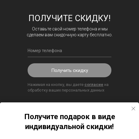
ПОЛУЧИТЕ СКИДКУ!
Оставьте свой номер телефона и мы
сделаем вам скидочную карту бесплатно.
Получить скидку
Нажимая на кнопку, вы даете
согласие
на
обработку ваших персональных данных
Получите подарок в виде
Часы работы:
индивидуальной скидки!
Пн-Пт: 9:00 - 21:00
Сб-Вс: 11:00 - 21:00