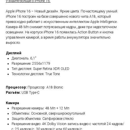
Узнайте больше о iPhone 16.
Apple iPhone 16 – Новый дизайн. Яркие цвета. По-настоящему умный.
iPhone 16 построен на базе совершенно нового чипа A18, который
превосходно работает с искусственным интеллектом Apple Intelligence.
Камера 48 Мп снимает потрясающие кадры, даже при недостаточном
освещении. На корпусе iPhone 16 появилась Action Button и кнопка
управления камерой, а время работы аккумулятора значительно
выросло.
Дисплей
Диагональ: 6,1"
Разрешение: 2556x1179
Тип дисплея: Super Retina XDR OLED
Технологии дисплея: True Tone
Процессор:
Процессор: A18 Bionic
Разъём:
USB Type-C
Камера
Разрешение камеры: 48 Мп + 12 Мп
Объективы: Основной, сверхширокоугольный
Защита объектива: Сапфировое стекло
Разрешение видео: 4K Dolby Vision запись видео c частотой 24 кадров/
с, 25 кадров/с, 30 кадров/с или 60 кадров/с