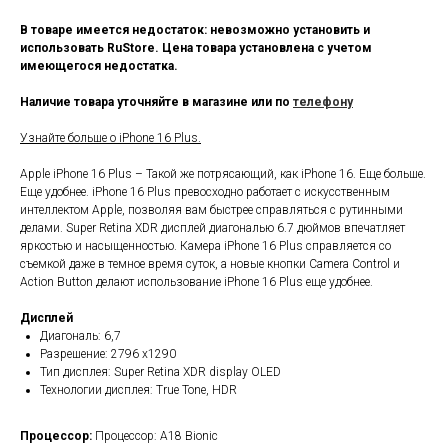
В товаре имеется недостаток: невозможно установить и
использовать RuStore. Цена товара установлена с учетом
имеющегося недостатка.
Наличие товара уточняйте в магазине или по
телефону
Узнайте больше о iPhone 16 Plus.
Apple iPhone 16 Plus – Такой же потрясающий, как iPhone 16. Еще больше.
Еще удобнее. iPhone 16 Plus превосходно работает с искусственным
интеллектом Apple, позволяя вам быстрее справляться с рутинными
делами. Super Retina XDR дисплей диагональю 6.7 дюймов впечатляет
яркостью и насыщенностью. Камера iPhone 16 Plus справляется со
съемкой даже в темное время суток, а новые кнопки Camera Control и
Action Button делают использование iPhone 16 Plus еще удобнее.
Дисплей
Диагональ: 6,7
Разрешение: 2796 x1290
Тип дисплея: Super Retina XDR display OLED
Технологии дисплея: True Tone, HDR
Процессор:
Процессор: A18 Bionic