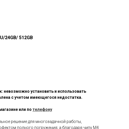
PU/24GB/ 512GB
к: невозможно установить и использовать
овлена с учетом имеющегося недостатка.
магазине или по
телефону
еальное решение для многозадачной работы,
ффектом полного погружения; а благодаря чипу M4