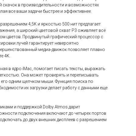
й скачок в производительности и возможностях
елая все ваши задачи быстрее и эффективнее.
 разрешением 4,5K и яркостью 500 нит предлагает
ажения, а широкий цветовой охват P3 оживляет всё
дом цветов. Продвинутый графический процессор с
ировки лучей гарантирует невероятно
вершенствованный медиа-движок позволяет плавно
е 4K.
ванная в ядро iMac, помогает писать тексты, выражать
легкостью. Она может проверять и переписывать
ть его одним щелчком мыши. Функция поиска по
ходимости их загрузки делает работу с данными еще
иками и поддержкой Dolby Atmos дарит
можности подключения включают до четырех портов
 подключать до двух внешних дисплеев с разрешением