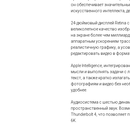
он обеспечивает значительны
искусственного интеллекта, д
24-дюймовый дисплей Retina с
великолепное качество изобр
на экране более чем миллиар
аппаратным ускорением трасс
реалистичную графику, а усо
редактировать видео в формат
Apple Intelligence, интегриро
мысли и выполнять задачи с 
текст, а также кратко излага
фотографиям и видео без необ
удобнее.
Аудиосистема с шестью динам
пространственный звук. Воз
Thunderbolt 4, что позволяет
6K.