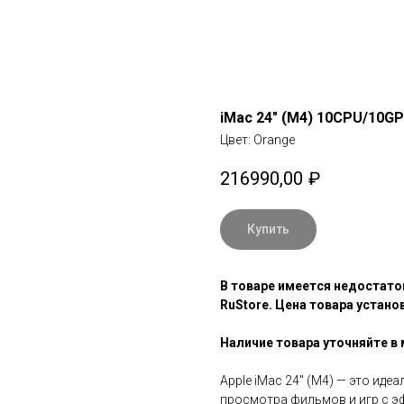
iMac 24" (М4) 10CPU/10G
Цвет: Orange
216990,00
₽
Купить
В товаре имеется недостато
RuStore. Цена товара устан
Наличие товара уточняйте в 
Apple iMac 24" (M4) — это ид
просмотра фильмов и игр с э