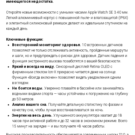
имеющегося недостатка.
Откройте новые возможности с умными часами Apple Watch SE 3 40 мм.
Легкий алюминиевый корпус с повышенной пыле- и влагозащитой (IP6X)
и элегантный силиконовый ремешок делают их идеальным спутником на
каждый день.
Ключевые функции:
Всесторонний мониторинг здоровья.
10 встроенных датчиков
позволяют не только отслеживать активность, пройденные маршруты
и шаги, но и предупреждать о рисках для здоровья. Датчик падения и
функция экстренного вызова позаботятся о вашей безопасности.
Яркий и всегда на виду.
Сенсорный дисплей Retina OLED с
фирменным стеклом Ion-X прекрасно читается даже на солнце.
Функция «Всегда включен» позволяет видеть уведомления одним
взглядом.
Не боится воды.
Уверенно плавайте в бассейне или занимайтесь
водными видами спорта — часы устойчивы к погружению на глубину
до 50 метров.
Анализ вашего сна.
Получайте детальную статистику по фазам и
качеству сна, чтобы лучше восстанавливаться за ночь.
Энергии на весь день.
Улучшенного аккумулятора хватает до 18
часов при активной работе и до 32 часов в экономном режиме. Всего
15 минут на зарядке — и вы получаете +8 часов работы.
Высокая производительность обеспечивается современным чипом S10, а